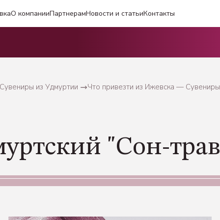
вка
О компании
Партнерам
Новости и статьи
Контакты
 Сувениры из Удмуртии
Что привезти из Ижевска — Сувениры
уртский "Сон-трава