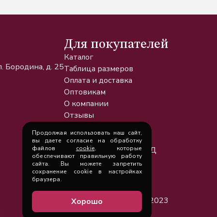
Для покупателей
Каталог
. Бородина, д. 25
Таблица размеров
Оплата и доставка
Оптовикам
О компании
Отзывы
Новости и статьи
Продолжая использовать наш сайт,
О cookie
вы даете согласие на обработку
файлов
cookie
, которые
Политика обработки ПД
обеспечивают правильную работу
Контакты
сайта. Вы можете запретить
сохранение cookie в настройках
браузера.
ООО «ХАНИ», 2023
Хорошо