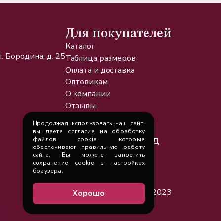
Для покупателей
Каталог
. Бородина, д. 25
Таблица размеров
Оплата и доставка
Оптовикам
О компании
Отзывы
Новости и статьи
Продолжая использовать наш сайт,
О cookie
вы даете согласие на обработку
файлов
cookie
, которые
Политика обработки ПД
обеспечивают правильную работу
Контакты
сайта. Вы можете запретить
сохранение cookie в настройках
браузера.
ООО «ХАНИ», 2023
Хорошо