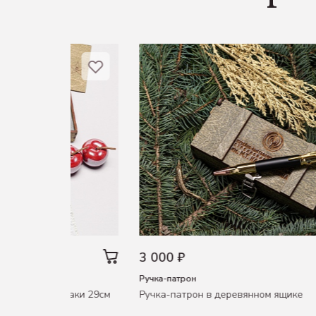
3 000 ₽
Ручка-патрон
К-47 в ящике хаки 29см
Ручка-патрон в деревянном ящике