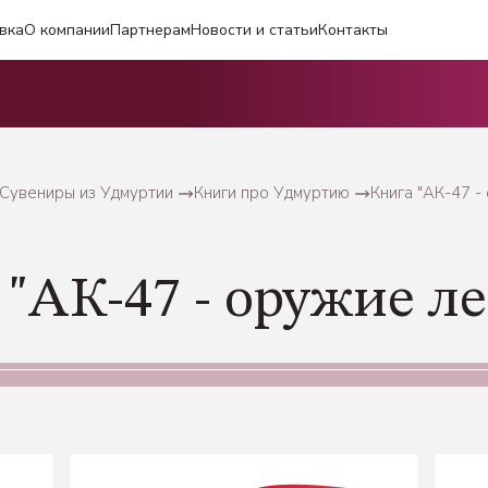
вка
О компании
Партнерам
Новости и статьи
Контакты
 Сувениры из Удмуртии
Книги про Удмуртию
Книга "АК-47 -
"АК-47 - оружие л