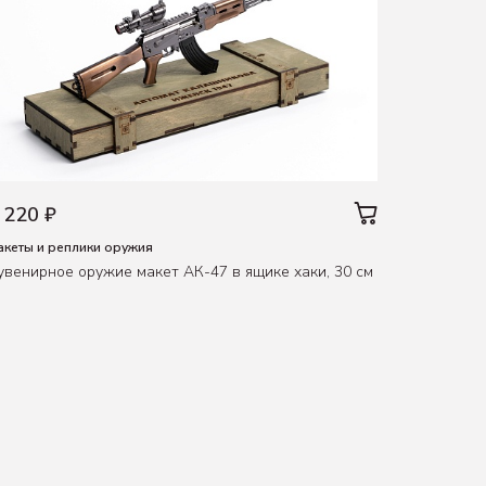
 220 ₽
1 500 ₽
акеты и реплики оружия
Футболки 
увенирное оружие макет АК-47 в ящике хаки, 30 см
Футболка "