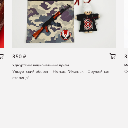
350 ₽
3
Удмуртские национальные куклы
М
Удмуртский оберег - Нылаш "Ижевск - Оружейная
С
столица"