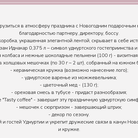
огрузиться в атмосферу праздника с Новогодним подарочным 
благодарностью партнеру, директору, боссу.
коробка, украшенная элегантной лентой, скрывает в себе ис
ьзам Иднакар 0,375 л – символ удмуртского гостеприимства и 
 колбаса и нежные шоколадные пельмени (100 г) - визитная
в холщовых мешочках (по 30 г – 2 шт), собранный на южном 
- керамическая кружка (возможно нанесение лого);
- удмуртское варенье из можжевельника;
- цветочный мед - (130 г);
- ореховая смесь в тубусе - придаст разнообразия;
е "Tasty coffee" - завершит эту праздничную удмуртскую сим
- мешочек с сюрпризом - завершающий штрих;
- декор по сезону.
й и гостей Удмуртии и укрепит дружеские связи в канун Нов
и кружке.