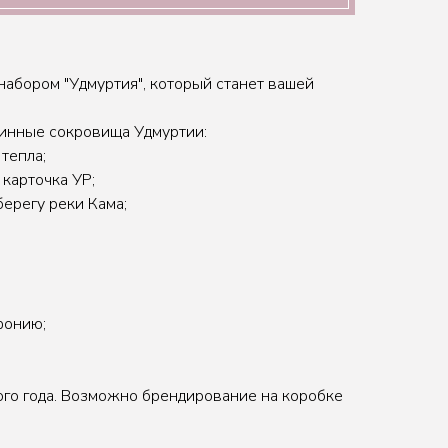
набором "Удмуртия", который станет вашей
тинные сокровища Удмуртии:
тепла;
 карточка УР;
берегу реки Кама;
фонию;
ого года. Возможно брендирование на коробке