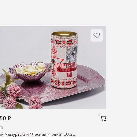
50 ₽
500 ₽
ай
Кружки сув
ай Удмуртский "Лесная ягодка" 100гр.
Кружка ча