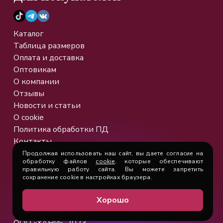
Каталог
Таблица размеров
Оплата и доставка
Оптовикам
О компании
Отзывы
Новости и статьи
О cookie
Политика обработки ПД
Контакты
Продолжая использовать наш сайт, вы даете согласие на
обработку файлов
cookie
, которые обеспечивают
Сайт разработан в рамках
правильную работу сайта. Вы можете запретить
сохранение cookie в настройках браузера.
национального проекта "Малое и
среднее предпринимательство"
Хорошо
при поддержке центра "Мой бизнес"