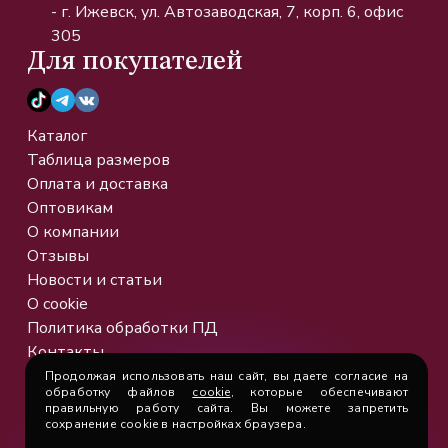
- г. Ижевск, ул. Автозаводская, 7, корп. 6, офис
305
Для покупателей
Каталог
Таблица размеров
Оплата и доставка
Оптовикам
О компании
Отзывы
Новости и статьи
О cookie
Политика обработки ПД
Контакты
Продолжая использовать наш сайт, вы даете согласие на
обработку файлов
cookie
, которые обеспечивают
Сайт разработан в рамках
правильную работу сайта. Вы можете запретить
сохранение cookie в настройках браузера.
национального проекта "Малое и