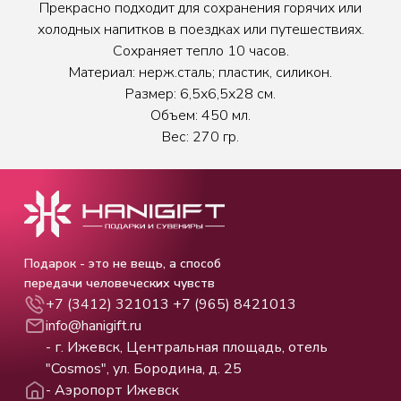
Прекрасно подходит для сохранения горячих или
холодных напитков в поездках или путешествиях.
Сохраняет тепло 10 часов.
Материал: нерж.сталь; пластик, силикон.
Размер: 6,5х6,5х28 см.
Объем: 450 мл.
Вес: 270 гр.
Подарок - это не вещь, а способ
передачи человеческих чувств
+7 (3412) 321013
+7 (965) 8421013
info@hanigift.ru
- г. Ижевск, Центральная площадь, отель
"Cosmos", ул. Бородина, д. 25
- Аэропорт Ижевск